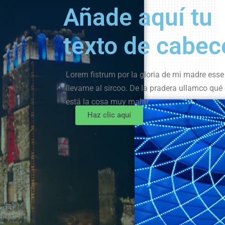
Añade aquí tu
texto de cabec
Lorem fistrum por la gloria de mi madre esse 
llevame al sircoo. De la pradera ullamco qué 
está la cosa muy malar.
Haz clic aquí