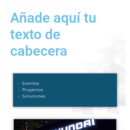
Añade aquí tu
texto de
cabecera